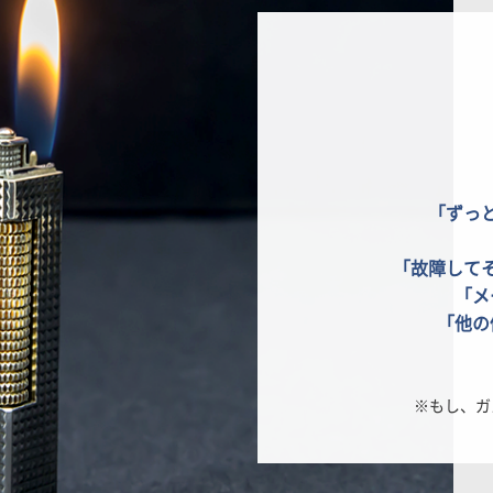
「ずっ
「故障して
「メ
「他の
※もし、ガ